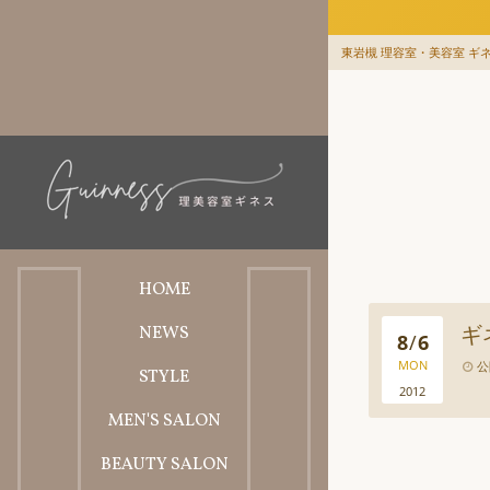
東岩槻 理容室・美容室 ギネス
HOME
ギ
NEWS
ホーム
8
/
6
MON
公
STYLE
お知らせ
2012
MEN'S SALON
スタイル
BEAUTY SALON
理容料金メニュー