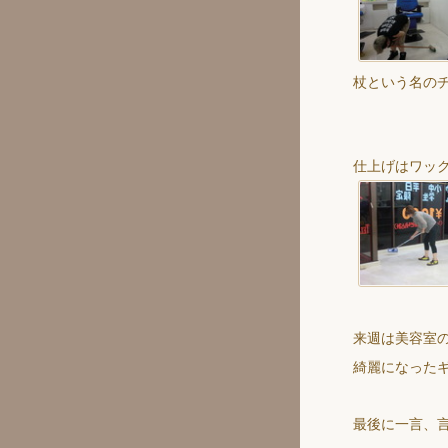
杖という名の
仕上げはワッ
来週は美容室
綺麗になった
最後に一言、