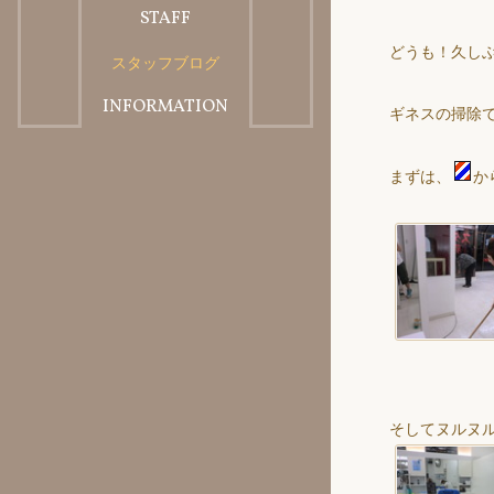
STAFF
BLOG
美容料金メニュー
どうも！久し
スタッフブログ
スタッフ紹介
INFORMATION
ギネスの掃除
求人・会社概要
まずは、
か
そしてヌルヌ