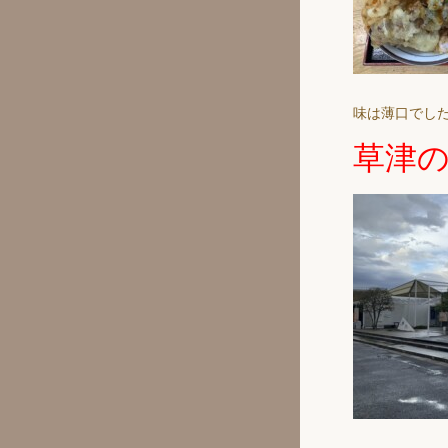
味は薄口でし
草津