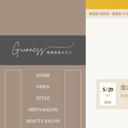
東岩槻 理容室・美容室 ギネス
HOME
道
NEWS
ホーム
5
/
29
FRI
公
STYLE
お知らせ
2026
MEN'S SALON
スタイル
BEAUTY SALON
理容料金メニュー