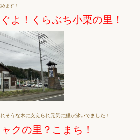
進めます！
泳ぐよ！くらぶち小栗の里！
折れそうな木に支えられ元気に鯉が泳いでました！
ニャクの里？こまち！