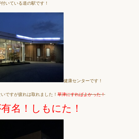
が付いている道の駅です！
健康センターです！
ないですが疲れは取れました！
草津にすればよかった！
が有名！しもにた！