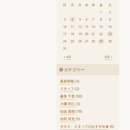
日
月
火
水
木
金
土
1
2
3
4
5
6
7
8
9
10
11
12
13
14
15
16
17
18
19
20
21
22
23
24
25
26
27
28
29
30
31
« 4月
6月 »
カテゴリー
最新情報
(3)
スタッフ
(2)
藤巻 千里
(90)
小磯 邦仁
(3)
仙波 真樹
(18)
吉田 武史
(5)
ギネス、スタッフのおすすめ★
(6)