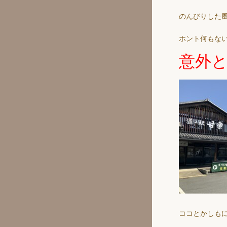
のんびりした
ホント何もな
意外
ココとかしも