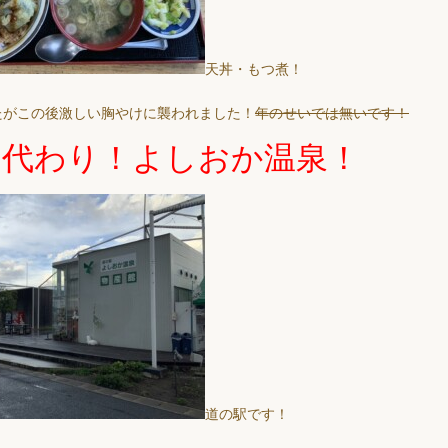
天丼・もつ煮！
たがこの後激しい胸やけに襲われました！
年のせいでは無いです！
の代わり！よしおか温泉！
道の駅です！