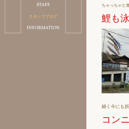
STAFF
BLOG
美容料金メニュー
ちゃっちゃと
鯉も
スタッフブログ
スタッフ紹介
INFORMATION
求人・会社概要
細く今にも
コン