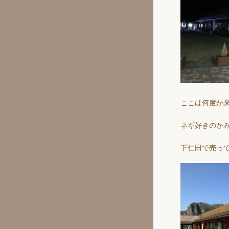
ここは何度か
ネギ好きのか
下仁田で売っ