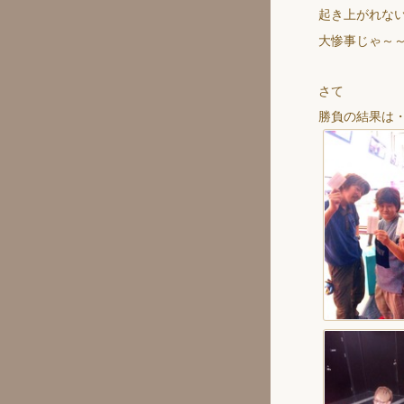
起き上がれな
大惨事じゃ～
さて
勝負の結果は