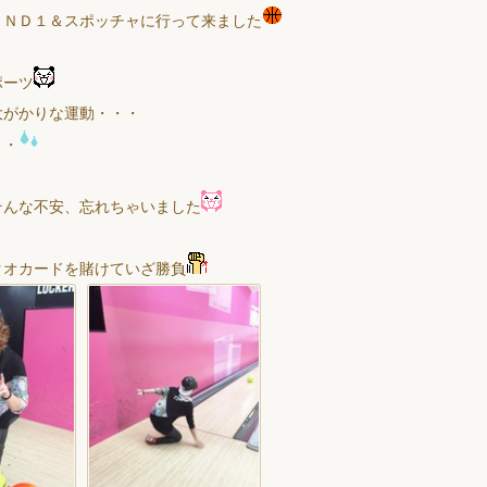
ＵＮＤ１＆スポッチャに行って来ました
ポーツ
大がかりな運動・・・
・・
そんな不安、忘れちゃいました
クオカードを賭けていざ勝負