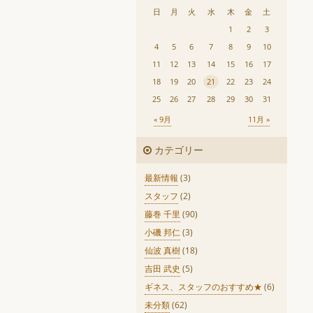
日
月
火
水
木
金
土
1
2
3
4
5
6
7
8
9
10
11
12
13
14
15
16
17
18
19
20
21
22
23
24
25
26
27
28
29
30
31
« 9月
11月 »
カテゴリー
最新情報
(3)
スタッフ
(2)
藤巻 千里
(90)
小磯 邦仁
(3)
仙波 真樹
(18)
吉田 武史
(5)
ギネス、スタッフのおすすめ★
(6)
未分類
(62)