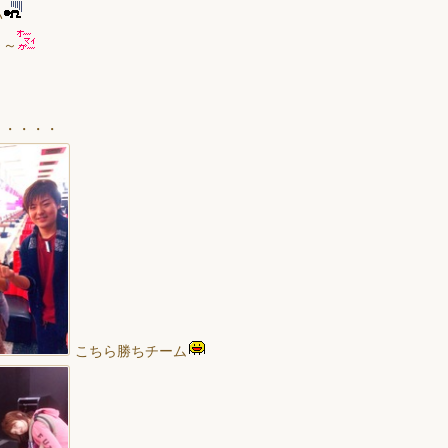
い
～～
・・・・・
こちら勝ちチーム