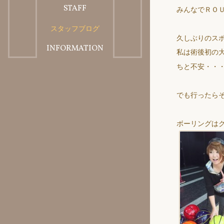
STAFF
BLOG
美容料金メニュー
みんなでＲＯ
スタッフブログ
スタッフ紹介
久しぶりのス
INFORMATION
私は術後初の
ちと不安・・
求人・会社概要
でも行ったら
ボーリングは