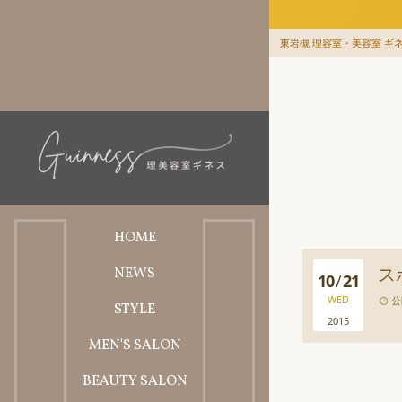
東岩槻 理容室・美容室 ギネス
HOME
ス
NEWS
ホーム
10
/
21
WED
公
STYLE
お知らせ
2015
MEN'S SALON
スタイル
BEAUTY SALON
理容料金メニュー