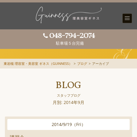
048-794-2074
駐車場５台完備
東岩槻 理容室・美容室 ギネス（GUINNESS）
>
ブログ
>
アーカイブ
BLOG
スタッフブログ
月別: 2014年9月
2014
/
9
/
19
（
Fri
）