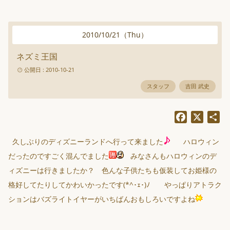
2010
/
10
/
21
（
Thu
）
ネズミ王国
公開日 : 2010-10-21
スタッフ
吉田 武史
Facebook
X
共
有
久しぶりのディズニーランドへ行って来ました
ハロウィン
だったのですごく混んでました
みなさんもハロウィンのデ
ィズニーは行きましたか？ 色んな子供たちも仮装してお姫様の
格好してたりしてかわいかったです(*^･ｪ･)ﾉ やっぱりアトラク
ションはバズライトイヤーがいちばんおもしろいですよね