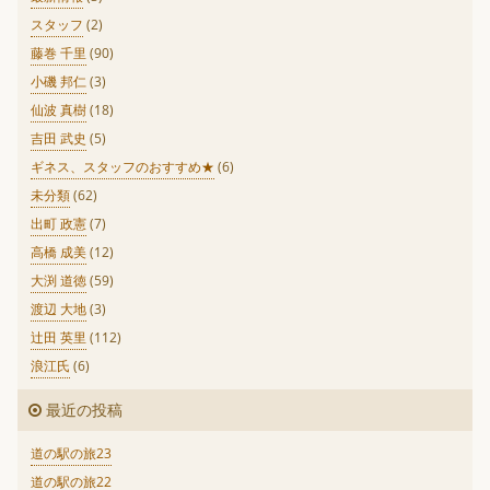
スタッフ
(2)
藤巻 千里
(90)
小磯 邦仁
(3)
仙波 真樹
(18)
吉田 武史
(5)
ギネス、スタッフのおすすめ★
(6)
未分類
(62)
出町 政憲
(7)
高橋 成美
(12)
大渕 道徳
(59)
渡辺 大地
(3)
辻田 英里
(112)
浪江氏
(6)
最近の投稿
道の駅の旅23
道の駅の旅22