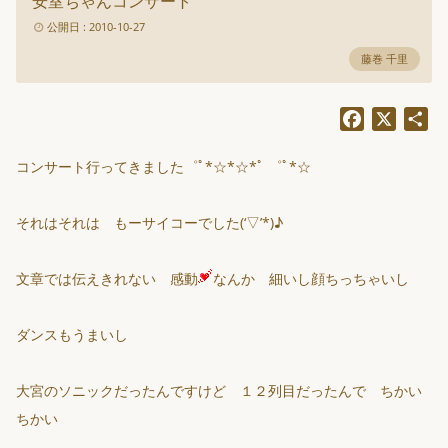
安室ちゃんコンサート
公開日 : 2010-10-27
藤巻 千里
Facebook
X
共
有
コンサート行ってきました゜ﾟ*☆*☆*ﾟ ゜ﾟ*☆
それはそれは もーサイコーでした(‘▽’*)♪
文章では伝えきれない 感動
なんか 細いし顔ちっちゃいし
ダンスもうまいし
大宮のソニックだったんですけど １２列目だったんで ちかい
ちかい