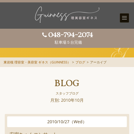
048-794-2074
駐車場５台完備
東岩槻 理容室・美容室 ギネス（GUINNESS）
>
ブログ
>
アーカイブ
BLOG
スタッフブログ
月別: 2010年10月
2010
/
10
/
27
（
Wed
）