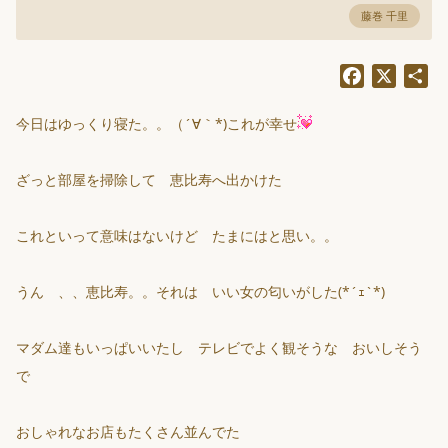
藤巻 千里
Facebook
X
共
有
今日はゆっくり寝た。。（´∀｀*)これが幸せ
ざっと部屋を掃除して 恵比寿へ出かけた
これといって意味はないけど たまにはと思い。。
うん 、、恵比寿。。それは いい女の匂いがした(*´ｪ`*)
マダム達もいっぱいいたし テレビでよく観そうな おいしそう
で
おしゃれなお店もたくさん並んでた