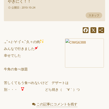
やきにく！！
公開日 : 2010-10-24
スタッフ
Facebook
X
共
有
.｡ﾟ+.(･∀･)ﾟ+.ﾟ久々の肉
みんなで行きました
幸せでした
牛角の食べ放題
苦しくてもう食べれないけど デザートは
別・・・
どら焼き（ ´∀｀）つ
この記事にコメントを残す