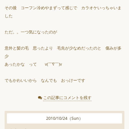
その後 コーフン冷めやまずって感じで カラオケいっちゃいま
した
ただ。。一つ気になったのが
意外と髪の毛 思ったより 毛先が少なめだったのと 傷みが多
少
あったかな って v(￣∇￣)v
でもかわいいから なんでも おっけーです
この記事にコメントを残す
2010
/
10
/
24
（
Sun
）