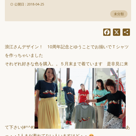
公開日 : 2018-04-25
未分類
Facebook
X
共
有
浪江さんデザイン！ 10周年記念とゆうことでお揃いでＴシャツ
を作っちゃいました
それぞれ好きな色を購入。。５月末まで着ています 是非見に来
て下さい(#^^#)
あ
っ・・1人まだ着れてない人いますけど・・