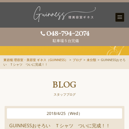
048-794-2074
駐車場５台完備
東岩槻 理容室・美容室 ギネス（GUINNESS）
>
ブログ
>
未分類
>
GUINNESSおそろ
い Ｔシャツ ついに完成！！
BLOG
スタッフブログ
2018
/
4
/
25
（
Wed
）
GUINNESSおそろい Ｔシャツ ついに完成！！