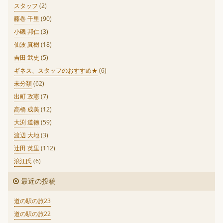
スタッフ
(2)
藤巻 千里
(90)
小磯 邦仁
(3)
仙波 真樹
(18)
吉田 武史
(5)
ギネス、スタッフのおすすめ★
(6)
未分類
(62)
出町 政憲
(7)
高橋 成美
(12)
大渕 道徳
(59)
渡辺 大地
(3)
辻田 英里
(112)
浪江氏
(6)
最近の投稿
道の駅の旅23
道の駅の旅22