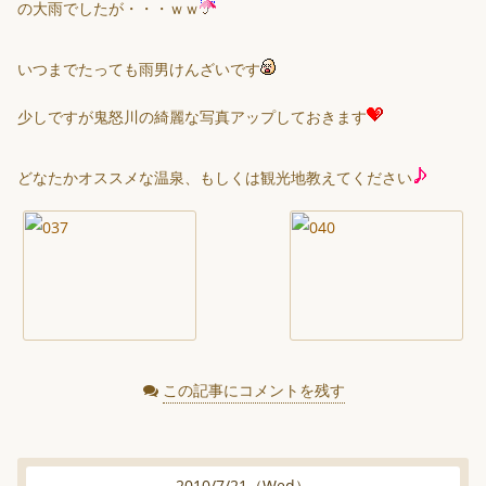
の大雨でしたが・・・ｗｗ
いつまでたっても雨男けんざいです
少しですが鬼怒川の綺麗な写真アップしておきます
どなたかオススメな温泉、もしくは観光地教えてください
この記事にコメントを残す
2010
/
7
/
21
（
Wed
）