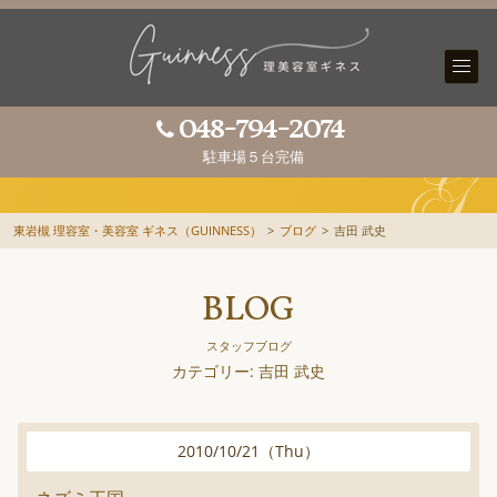
048-794-2074
駐車場５台完備
東岩槻 理容室・美容室 ギネス（GUINNESS）
>
ブログ
>
吉田 武史
BLOG
スタッフブログ
カテゴリー: 吉田 武史
2010
/
10
/
21
（
Thu
）