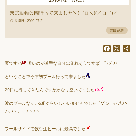
東武動物公園行って来ました＼(゜ロ＼)(／ロ゜)／
公開日 : 2010-07-21
吉田 武史
Facebook
X
共
有
夏ですね
暑いのが苦手な自分は倒れそうです(ρﾟ∩ﾟ) ｸﾞｽﾝ
ということで今年初プール行って来ました
20日に行ってきたんですがかなり空いてました
波のプールなんか5組ぐらいしかいませんでした( ﾟ∀ﾟ)ｱﾊﾊ八八ﾉヽ
ﾉヽﾉヽﾉ ＼ / ＼/ ＼
プールサイドで飲む生ビールは最高でした