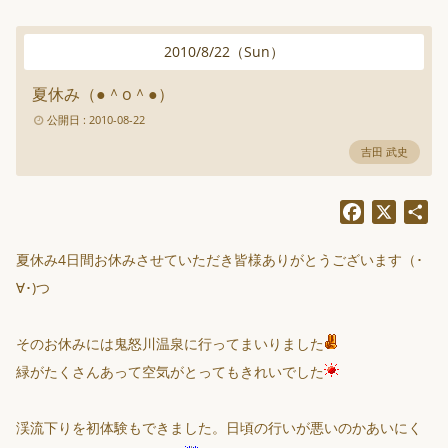
2010
/
8
/
22
（
Sun
）
夏休み（●＾o＾●）
公開日 : 2010-08-22
吉田 武史
Facebook
X
共
有
夏休み4日間お休みさせていただき皆様ありがとうございます（･
∀･)つ
そのお休みには鬼怒川温泉に行ってまいりました
緑がたくさんあって空気がとってもきれいでした
渓流下りを初体験もできました。日頃の行いが悪いのかあいにく