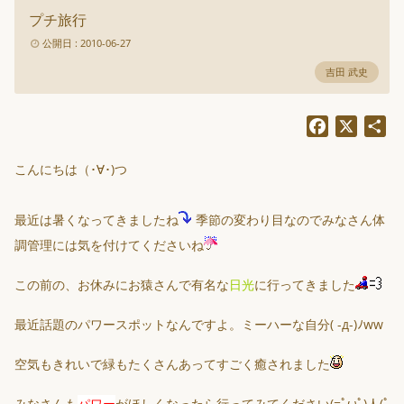
プチ旅行
公開日 : 2010-06-27
吉田 武史
Facebook
X
共
有
こんにちは（･∀･)つ
最近は暑くなってきましたね
季節の変わり目なのでみなさん体
調管理には気を付けてくださいね
この前の、お休みにお猿さんで有名な
日光
に行ってきました
最近話題のパワースポットなんですよ。ミーハーな自分( -д-)ﾉww
空気もきれいで緑もたくさんあってすごく癒されました
みなさんも
パワー
がほしくなったら行ってみてください(=ﾟωﾟ)人(ﾟ