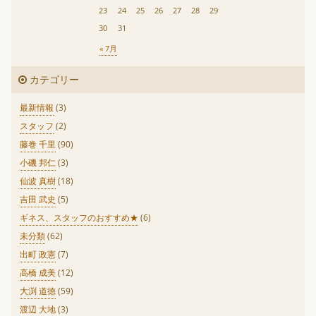
23
24
25
26
27
28
29
30
31
« 7月
カテゴリー
最新情報
(3)
スタッフ
(2)
藤巻 千里
(90)
小磯 邦仁
(3)
仙波 真樹
(18)
吉田 武史
(5)
ギネス、スタッフのおすすめ★
(6)
未分類
(62)
出町 政憲
(7)
高橋 成美
(12)
大渕 道徳
(59)
渡辺 大地
(3)