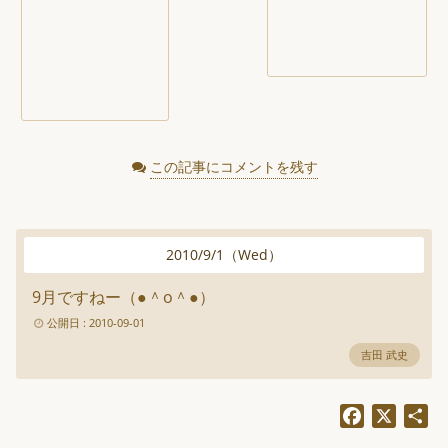
この記事にコメントを残す
2010
/
9
/
1
（
Wed
）
9月ですねー（●＾o＾●）
公開日 : 2010-09-01
吉田 武史
Facebook
X
共
有