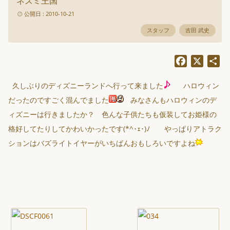
ネズミ王国
公開日 : 2010-10-21
スタッフ
吉田 武史
Facebook
X
共
有
久しぶりのディズニーランドへ行って来ました
ハロウィン
だったのですごく混んでました
みなさんもハロウィンのデ
ィズニーは行きましたか？ 色んな子供たちも仮装してお姫様の
格好してたりしてかわいかったです(*^･ｪ･)ﾉ やっぱりアトラク
ションはバズライトイヤーがいちばんおもしろいですよね