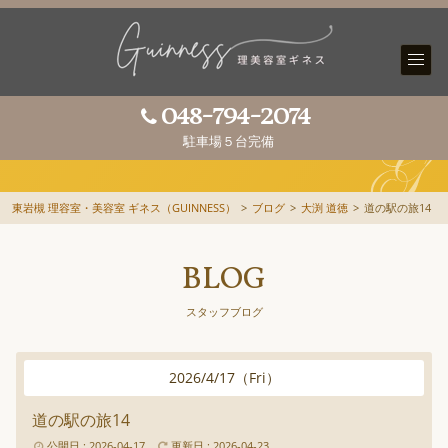
048-794-2074
駐車場５台完備
東岩槻 理容室・美容室 ギネス（GUINNESS）
>
ブログ
>
大渕 道徳
>
道の駅の旅14
BLOG
スタッフブログ
2026
/
4
/
17
（
Fri
）
道の駅の旅14
公開日 : 2026-04-17
更新日 : 2026-04-23