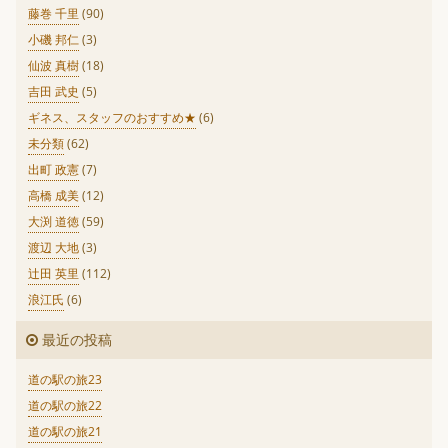
藤巻 千里
(90)
小磯 邦仁
(3)
仙波 真樹
(18)
吉田 武史
(5)
ギネス、スタッフのおすすめ★
(6)
未分類
(62)
出町 政憲
(7)
高橋 成美
(12)
大渕 道徳
(59)
渡辺 大地
(3)
辻田 英里
(112)
浪江氏
(6)
最近の投稿
道の駅の旅23
道の駅の旅22
道の駅の旅21