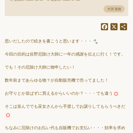
大渕 道徳
Facebook
X
共
有
思いだしたので続きを書こうと思います・・・
今回の目的は佐野厄除け大師に一年の感謝を伝えに行く！です。
でも！その厄除け大師に物申したい！
数年前まであらゆる物？が自動販売機で売ってました！
お守りとか並ばずに買えるからいいのか？・・・でも違う
そこは並んででも巫女さんから手渡しでお譲りしてもらうべきだ
ちなみに厄除けのお払い代も自販機でお支払い・・・効率を求め