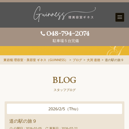
048-794-2074
駐車場５台完備
東岩槻 理容室・美容室 ギネス（GUINNESS）
>
ブログ
>
大渕 道徳
>
道の駅の旅９
BLOG
スタッフブログ
2026
/
2
/
5
（
Thu
）
道の駅の旅９
公開日 : 2026-02-05
更新日 : 2026-07-22