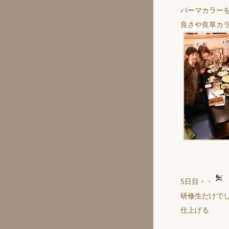
パーマカラー
良さや良草カ
5日目・・
研修生だけで
仕上げる