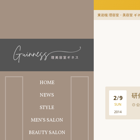
東岩槻 理容室・美容室 ギネス
HOME
研
NEWS
ホーム
2
/
9
SUN
公
STYLE
お知らせ
2014
MEN'S SALON
スタイル
BEAUTY SALON
理容料金メニュー