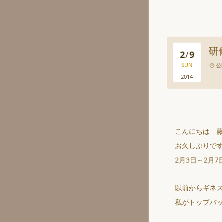
研
2
/
9
SUN
公
2014
こんにちは 
お久しぶりで
2月3日～2月
以前からギネ
私がトップバ