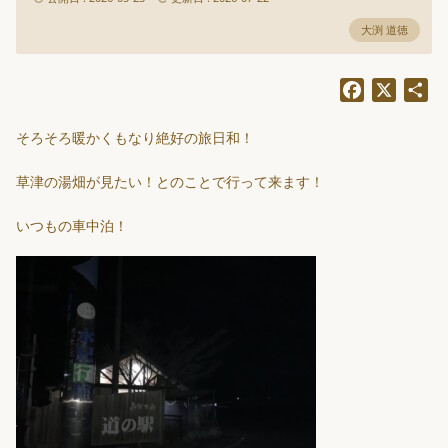
大渕 道徳
Facebook
X
共
有
そろそろ暖かくもなり絶好の旅日和！
草津の湯畑が見たい！とのことで行って来ます！
いつもの車中泊！