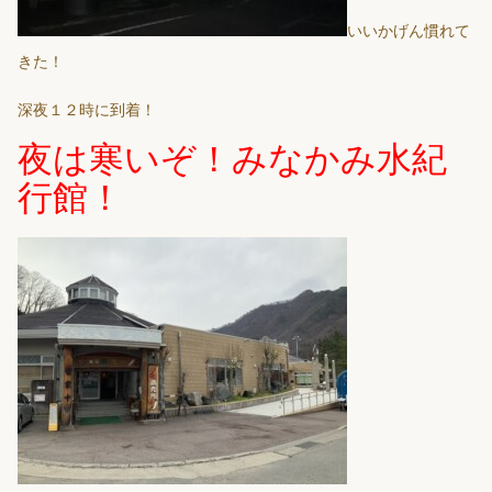
いいかげん慣れて
きた！
深夜１２時に到着！
夜は寒いぞ！みなかみ水紀
行館！