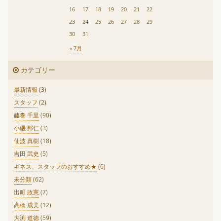
16
17
18
19
20
21
22
23
24
25
26
27
28
29
30
31
« 7月
カテゴリー
最新情報
(3)
スタッフ
(2)
藤巻 千里
(90)
小磯 邦仁
(3)
仙波 真樹
(18)
吉田 武史
(5)
ギネス、スタッフのおすすめ★
(6)
未分類
(62)
出町 政憲
(7)
高橋 成美
(12)
大渕 道徳
(59)