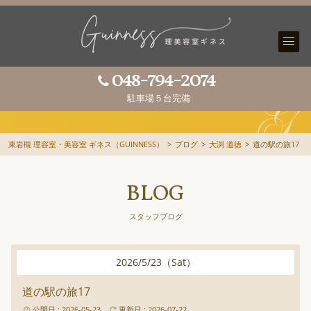
048-794-2074
駐車場５台完備
東岩槻 理容室・美容室 ギネス（GUINNESS）
>
ブログ
>
大渕 道徳
>
道の駅の旅17
BLOG
スタッフブログ
2026
/
5
/
23
（
Sat
）
道の駅の旅17
公開日 : 2026-05-23
更新日 : 2026-07-22