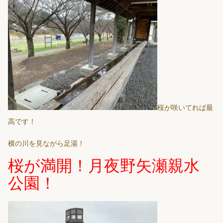
桜が咲いてれば最
高です！
横の川を見ながら足湯！
桜が満開！月夜野矢瀬親水
公園！