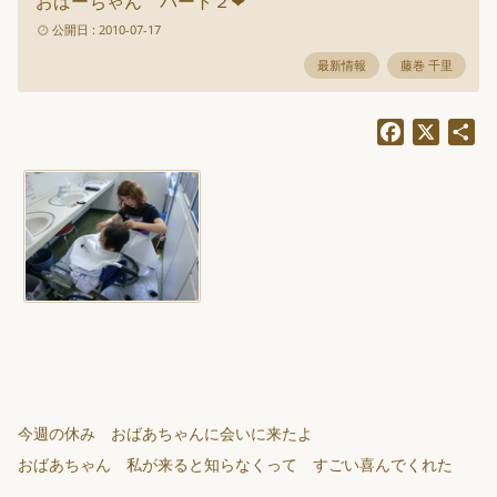
おばーちゃん パート２❤
公開日 : 2010-07-17
最新情報
藤巻 千里
Facebook
X
共
有
今週の休み おばあちゃんに会いに来たよ
おばあちゃん 私が来ると知らなくって すごい喜んでくれた