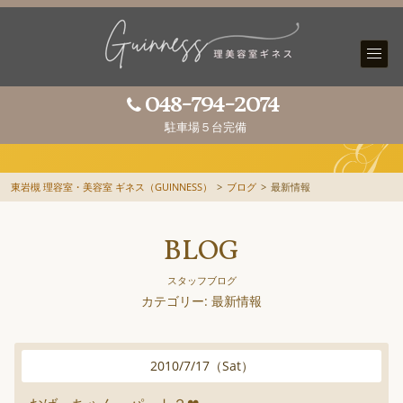
048-794-2074
駐車場５台完備
東岩槻 理容室・美容室 ギネス（GUINNESS）
>
ブログ
>
最新情報
BLOG
スタッフブログ
カテゴリー: 最新情報
2010
/
7
/
17
（
Sat
）