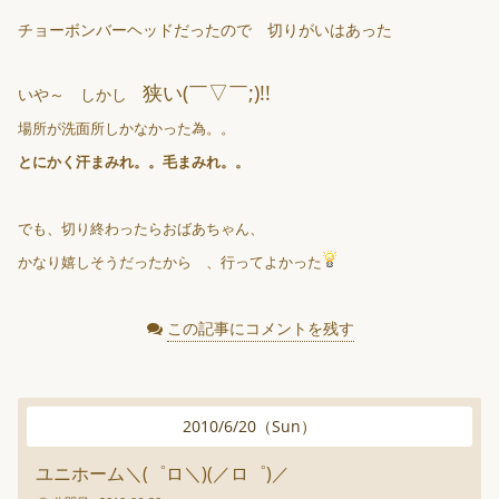
チョーボンバーヘッドだったので 切りがいはあった
狭い(￣▽￣;)!!
いや～ しかし
場所が洗面所しかなかった為。。
とにかく汗まみれ。。毛まみれ。。
でも、切り終わったらおばあちゃん、
かなり嬉しそうだったから 、行ってよかった
この記事にコメントを残す
2010
/
6
/
20
（
Sun
）
ユニホーム＼(゜ロ＼)(／ロ゜)／