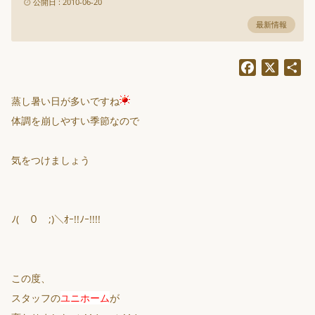
公開日 : 2010-06-20
最新情報
Facebook
X
共
有
蒸し暑い日が多いですね
体調を崩しやすい季節なので
気をつけましょう
ﾉ(￣０￣;)＼ｵｰ!!ﾉｰ!!!!
この度、
スタッフの
ユニホーム
が