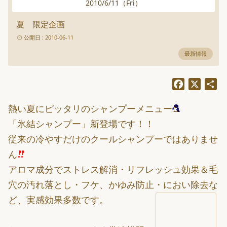
2010
/
6
/
11
（
Fri
）
夏 限定企画
公開日 : 2010-06-11
最新情報
Facebook
X
共
有
熱い夏にピッタリのシャンプーメニュー
「氷結シャンプー」新登場です！！
従来の冷やすだけのクールシャンプーではありませ
ん
アロマ成分でストレス解消・リフレッシュ効果＆毛
穴の汚れ落とし・フケ、かゆみ防止・におい除去な
ど、
実感効果多数です。